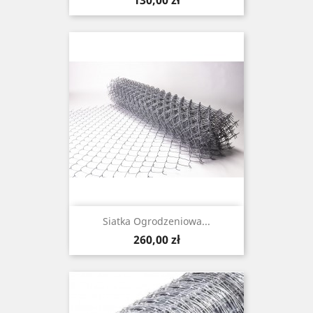
130,00 zł
Siatka Ogrodzeniowa...
Cena
260,00 zł