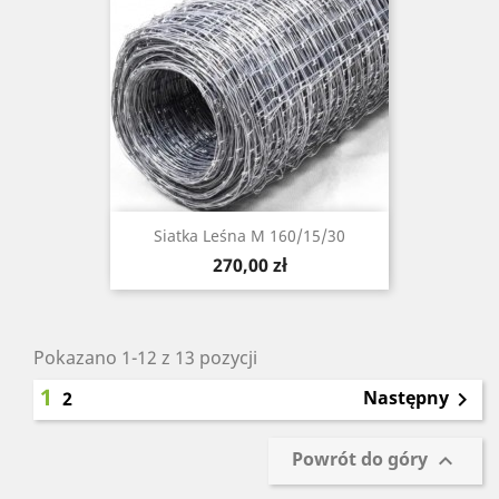
Siatka Leśna M 160/15/30
Cena
270,00 zł
Pokazano 1-12 z 13 pozycji
1
Następny
2

Powrót do góry
